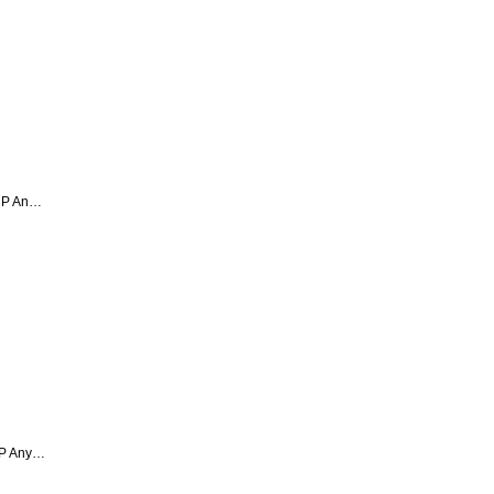
P An…
P Any…