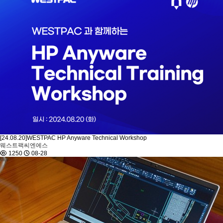
[24.08.20]WESTPAC HP Anyware Technical Workshop
웨스트팩씨엔에스
1250
08-28