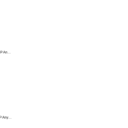
P An…
P Any…