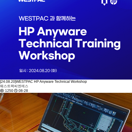
[24.08.20]WESTPAC HP Anyware Technical Workshop
웨스트팩씨엔에스
1250
08-28